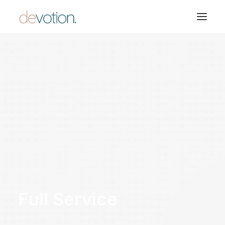
Full
Service