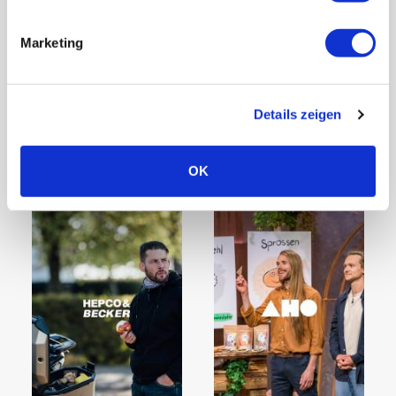
JOSEF SEIBEL
Kenny S.
Marketing
Content Creation &
Google (SEA)
Meta Ads
Details zeigen
Zum Projekt
Zum Projekt
OK