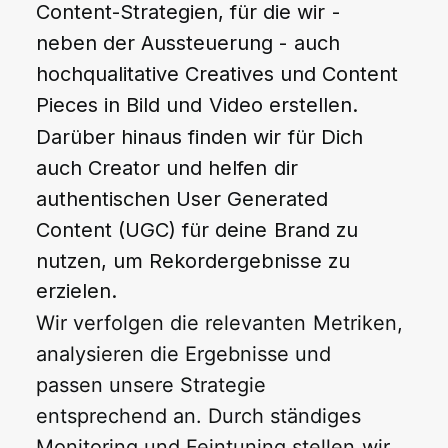
Content-Strategien,
für
die
wir
-
neben
der
Aussteuerung
-
auch
hochqualitative
Creatives
und
Content
Pieces
in
Bild
und
Video
erstellen.
Darüber
hinaus
finden
wir
für
Dich
auch
Creator
und
helfen
dir
authentischen
User
Generated
Content
(UGC)
für
deine
Brand
zu
nutzen,
um
Rekordergebnisse
zu
erzielen.
Wir
verfolgen
die
relevanten
Metriken,
analysieren
die
Ergebnisse
und
passen
unsere
Strategie
entsprechend
an.
Durch
ständiges
Monitoring
und
Feintuning
stellen
wir