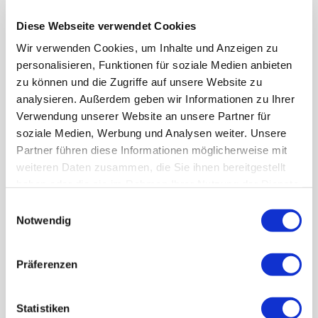
wir eingesetzt haben,
um einen ganzheitlichen und nachhaltigen
Diese Webseite verwendet Cookies
Erfolg mit unseren Kunden verzeichnen zu
Wir verwenden Cookies, um Inhalte und Anzeigen zu
personalisieren, Funktionen für soziale Medien anbieten
können.
zu können und die Zugriffe auf unsere Website zu
analysieren. Außerdem geben wir Informationen zu Ihrer
Verwendung unserer Website an unsere Partner für
soziale Medien, Werbung und Analysen weiter. Unsere
Partner führen diese Informationen möglicherweise mit
weiteren Daten zusammen, die Sie ihnen bereitgestellt
haben oder die sie im Rahmen Ihrer Nutzung der Dienste
gesammelt haben. Sie geben Einwilligung zu unseren
Einwilligungsauswahl
Cookies, wenn Sie unsere Webseite weiterhin nutzen.
Notwendig
Präferenzen
Statistiken