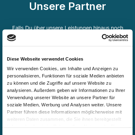
Unsere Partner
Falls Du über unsere Leistungen hinaus noch
weitere Agenturen im SEO-, PR-, Shopify-
oder Shopware-Bereich suchst, lass uns Dir
unsere engen Partner empfehlen, mit denen
Diese Webseite verwendet Cookies
wir bereits seit Jahren sehr erfolgreich
Wir verwenden Cookies, um Inhalte und Anzeigen zu
zusammenarbeiten:
personalisieren, Funktionen für soziale Medien anbieten
zu können und die Zugriffe auf unsere Website zu
analysieren. Außerdem geben wir Informationen zu Ihrer
Verwendung unserer Website an unsere Partner für
soziale Medien, Werbung und Analysen weiter. Unsere
Partner führen diese Informationen möglicherweise mit
weiteren Daten zusammen, die Sie ihnen bereitgestellt
haben oder die sie im Rahmen Ihrer Nutzung der Dienste
gesammelt haben. Sie geben Einwilligung zu unseren