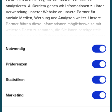
analysieren. Außerdem geben wir Informationen zu Ihrer
Verwendung unserer Website an unsere Partner für
soziale Medien, Werbung und Analysen weiter. Unsere
Partner führen diese Informationen möglicherweise mit
weiteren Daten zusammen, die Sie ihnen bereitgestellt
haben oder die sie im Rahmen Ihrer Nutzung der Dienste
gesammelt haben. Sie geben Einwilligung zu unseren
Einwilligungsauswahl
Cookies, wenn Sie unsere Webseite weiterhin nutzen.
Notwendig
Präferenzen
Statistiken
Marketing